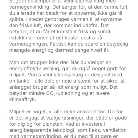
Et godt eksempel er et ventilationsanlæg med
varmegenvinding. Det sørger for, at den varme luft,
du allerede har betalt for at opvarme, ikke går til
spilde. I stedet genbruges varmen til at opvarme
den friske luft, der kommer ind udefra. Det
betyder, at du får et konstant frisk og sundt
indeklima – uden at det koster ekstra på
varmeregningen. Faktisk kan du spare en betydelig
mængde energi og dermed penge hvert år.
Men det stopper ikke der. Når du vælger en
energieffektiv løsning, gør du også noget godt for
miljøet. Vores ventilationsanlæg er designet med
omtanke – alle dele er nøje afstemt for at sikre, at
anlægget bruger så lidt energi som muligt. Det
betyder mindre CO₂-udledning og et lavere
klimaaftryk.
Miljøet er noget, vi alle deler ansvaret for. Derfor
er det vigtigt at vælge løsninger, der både er gode
for dig og for planeten. Ved at investere i
energibesparende teknologi, som f.eks. ventilation
med varmegenvinding, er du med til at gøre en