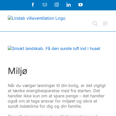
Skip
Facebook
E-
Instagram
LinkedIn
YouTube
to
mail
content
Miljø
Når du vælger løsninger til din bolig, er det vigtigt
at tænke energibesparelse med fra starten. Det
handler ikke kun om at spare penge – det handler
også om at tage ansvar for miljøet og sikre et
sundt indeklima for dig og din familie.